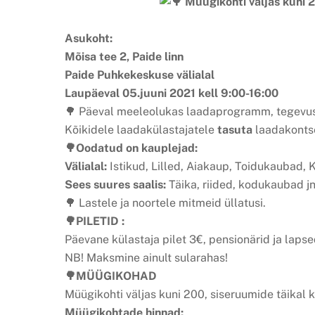
Müügikohti väljas kuni 20
Asukoht:
Mõisa tee 2, Paide linn
Paide Puhkekeskuse välialal
Laupäeval 05.juuni 2021 kell 9:00-16:00
🌳 Päeval meeleolukas laadaprogramm, tegevust 
Kõikidele laadakülastajatele
tasuta
laadakontse
🌳Oodatud on kauplejad:
Välialal:
Istikud, Lilled, Aiakaup, Toidukaubad, K
Sees suures saalis:
Täika, riided, kodukaubad jn
🌳 Lastele ja noortele mitmeid üllatusi.
🌳PILETID :
Päevane külastaja pilet 3€, pensionärid ja lapse
NB! Maksmine ainult sularahas!
🌳MÜÜGIKOHAD
Müügikohti väljas kuni 200, siseruumide täikal k
Müügikohtade hinnad: