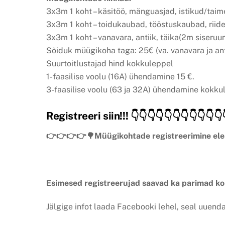
3x3m 1 koht – käsitöö, mänguasjad, istikud/tai
3x3m 1 koht – toidukaubad, tööstuskaubad, riid
3x3m 1 koht – vanavara, antiik, täika(2m siseruu
Sõiduk müügikoha taga: 25€ (va. vanavara ja ant
Suurtoitlustajad hind kokkuleppel
1-faasilise voolu (16A) ühendamine 15 €.
3-faasilise voolu (63 ja 32A) ühendamine kokku
Registreeri siin!!! 👇👇👇👇👇👇👇👇👇👇👇
👉👉👉👉🌳Müügikohtade registreerimine elekt
Esimesed registreerujad saavad ka parimad ko
Jälgige infot laada Facebooki lehel, seal uuend