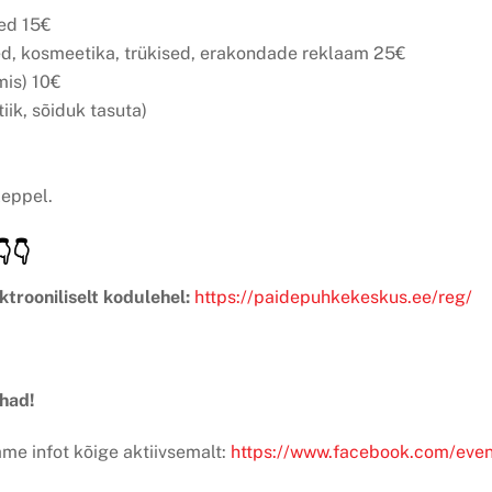
med 15€
ed, kosmeetika, trükised, erakondade reklaam 25€
mis) 10€
iik, sõiduk tasuta)
leppel.
👇👇
rooniliselt kodulehel:
https://paidepuhkekeskus.ee/reg/
had!
ame infot kõige aktiivsemalt:
https://www.facebook.com/ev