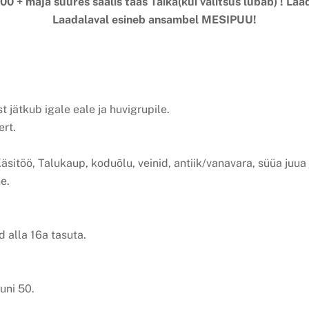
0 + maja suures saalis taas Täika(kui valitsus lubab) ! Laad
Laadalaval esineb ansambel MESIPUU!
jätkub igale eale ja huvigrupile.
rt.
äsitöö, Talukaup, koduõlu, veinid, antiik/vanavara, süüa juua
e.
d alla 16a tasuta.
uni 50.