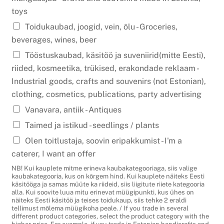
toys
Toidukaubad, joogid, vein, õlu - Groceries,
beverages, wines, beer
Tööstuskaubad, käsitöö ja suveniirid(mitte Eesti),
riided, kosmeetika, trükised, erakondade reklaam -
Industrial goods, crafts and souvenirs (not Estonian),
clothing, cosmetics, publications, party advertising
Vanavara, antiik - Antiques
Taimed ja istikud - seedlings / plants
Olen toitlustaja, soovin eripakkumist - I'm a
caterer, I want an offer
NB! Kui kauplete mitme erineva kaubakategooriaga, siis valige
kaubakategooria, kus on kõrgem hind. Kui kauplete näiteks Eesti
käsitööga ja samas müüte ka riideid, siis liigitute riiete kategooria
alla. Kui soovite luua mitu erinevat müügipunkti, kus ühes on
näiteks Eesti käsitöö ja teises toidukaup, siis tehke 2 eraldi
tellimust mõlema müügikoha peale. / If you trade in several
different product categories, select the product category with the