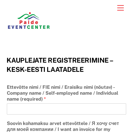
Skip
Men
to
content
KAUPLEJATE REGISTREERIMINE –
KESK-EESTI LAATADELE
Ettevõtte nimi / FIE nimi / Eraisiku nimi (nõutav) -
Company name / Self-employed name / Individual
name (required)
*
Soovin kohamaksu arvet ettevõttele / Я хочу счет
для моей компании / I want an invoice for my