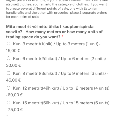
higher price. For example, if you trade in Estonian handicrafts and
also sell clothes, you fall into the category of clothes. If you want
to create several different points of sale, one with Estonian
handicrafts and the other with groceries, place 2 separate orders
for each point of sale.
Mitu meetrit või mitu ühikut kauplemispinda
soovite? - How many meters or how many units of
trading space do you want?
*
Kuni 3 meetrit(1ühik) / Up to 3 meters (1 unit) -
15,00 €
Kuni 6 meetrit(2ühikut) / Up to 6 meters (2 units) -
30,00 €
Kuni 9 meetrit(3ühikut) / Up to 9 meters (3 units) -
45,00 €
Kuni 12 meetrit(4ühikut) / Up to 12 meters (4 units)
-
60,00 €
Kuni 15 meetrit(5ühikut) / Up to 15 meters (5 units)
-
75,00 €