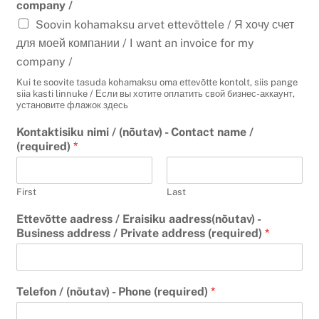
company /
Soovin kohamaksu arvet ettevõttele / Я хочу счет
для моей компании / I want an invoice for my
company /
Kui te soovite tasuda kohamaksu oma ettevõtte kontolt, siis pange
siia kasti linnuke / Если вы хотите оплатить свой бизнес-аккаунт,
установите флажок здесь
Kontaktisiku nimi / (nõutav) - Contact name /
(required)
*
First
Last
Ettevõtte aadress / Eraisiku aadress(nõutav) -
Business address / Private address (required)
*
Telefon / (nõutav) - Phone (required)
*