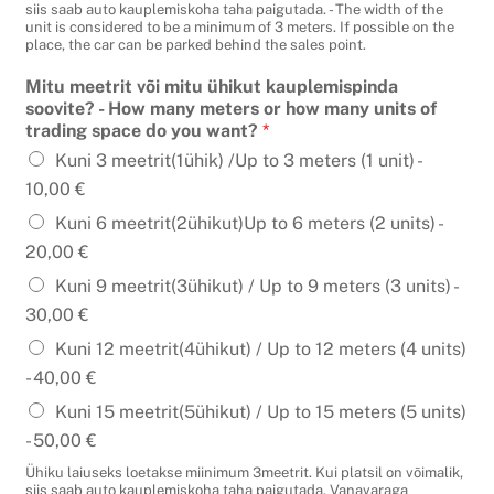
siis saab auto kauplemiskoha taha paigutada. - The width of the
unit is considered to be a minimum of 3 meters. If possible on the
place, the car can be parked behind the sales point.
Mitu meetrit või mitu ühikut kauplemispinda
soovite? - How many meters or how many units of
trading space do you want?
*
Kuni 3 meetrit(1ühik) /Up to 3 meters (1 unit) -
10,00 €
Kuni 6 meetrit(2ühikut)Up to 6 meters (2 units) -
20,00 €
Kuni 9 meetrit(3ühikut) / Up to 9 meters (3 units) -
30,00 €
Kuni 12 meetrit(4ühikut) / Up to 12 meters (4 units)
-
40,00 €
Kuni 15 meetrit(5ühikut) / Up to 15 meters (5 units)
-
50,00 €
Ühiku laiuseks loetakse miinimum 3meetrit. Kui platsil on võimalik,
siis saab auto kauplemiskoha taha paigutada. Vanavaraga