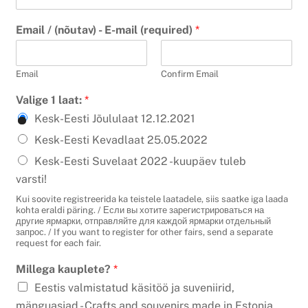
Email / (nõutav) - E-mail (required)
*
Email
Confirm Email
Valige 1 laat:
*
Kesk-Eesti Jõululaat 12.12.2021
Kesk-Eesti Kevadlaat 25.05.2022
Kesk-Eesti Suvelaat 2022 -kuupäev tuleb
varsti!
Kui soovite registreerida ka teistele laatadele, siis saatke iga laada
kohta eraldi päring. / Если вы хотите зарегистрироваться на
другие ярмарки, отправляйте для каждой ярмарки отдельный
запрос. / If you want to register for other fairs, send a separate
request for each fair.
Millega kauplete?
*
Eestis valmistatud käsitöö ja suveniirid,
mänguasjad - Crafts and souvenirs made in Estonia,