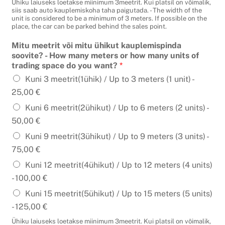
Ühiku laiuseks loetakse miinimum 3meetrit. Kui platsil on võimalik,
siis saab auto kauplemiskoha taha paigutada. - The width of the
unit is considered to be a minimum of 3 meters. If possible on the
place, the car can be parked behind the sales point.
Mitu meetrit või mitu ühikut kauplemispinda
soovite? - How many meters or how many units of
trading space do you want?
*
Kuni 3 meetrit(1ühik) / Up to 3 meters (1 unit) -
25,00 €
Kuni 6 meetrit(2ühikut) / Up to 6 meters (2 units) -
50,00 €
Kuni 9 meetrit(3ühikut) / Up to 9 meters (3 units) -
75,00 €
Kuni 12 meetrit(4ühikut) / Up to 12 meters (4 units)
-
100,00 €
Kuni 15 meetrit(5ühikut) / Up to 15 meters (5 units)
-
125,00 €
Ühiku laiuseks loetakse miinimum 3meetrit. Kui platsil on võimalik,