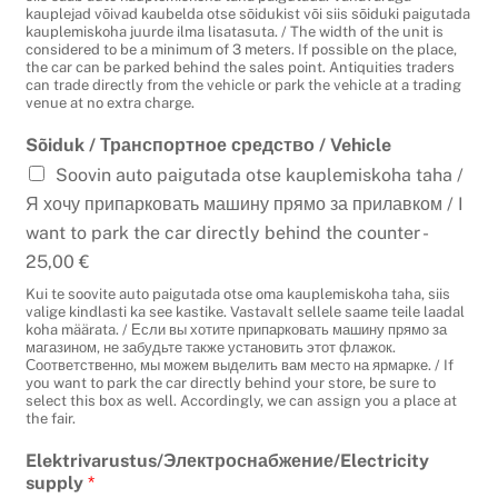
kauplejad võivad kaubelda otse sõidukist või siis sõiduki paigutada
kauplemiskoha juurde ilma lisatasuta. / The width of the unit is
considered to be a minimum of 3 meters. If possible on the place,
the car can be parked behind the sales point. Antiquities traders
can trade directly from the vehicle or park the vehicle at a trading
venue at no extra charge.
Sõiduk / Транспортное средство / Vehicle
Soovin auto paigutada otse kauplemiskoha taha /
Я хочу припарковать машину прямо за прилавком / I
want to park the car directly behind the counter -
25,00 €
Kui te soovite auto paigutada otse oma kauplemiskoha taha, siis
valige kindlasti ka see kastike. Vastavalt sellele saame teile laadal
koha määrata. / Если вы хотите припарковать машину прямо за
магазином, не забудьте также установить этот флажок.
Соответственно, мы можем выделить вам место на ярмарке. / If
you want to park the car directly behind your store, be sure to
select this box as well. Accordingly, we can assign you a place at
the fair.
Elektrivarustus/Электроснабжение/Electricity
supply
*