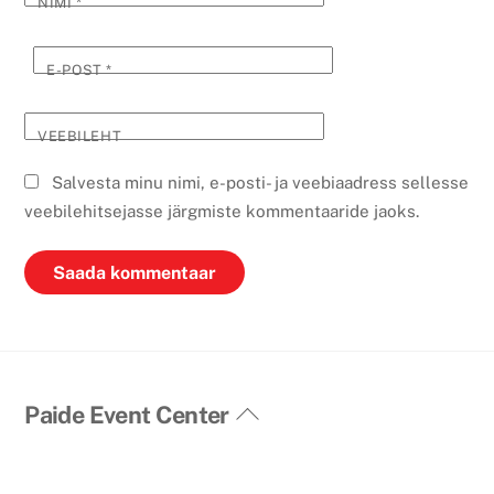
NIMI
*
E-POST
*
VEEBILEHT
Salvesta minu nimi, e-posti- ja veebiaadress sellesse
veebilehitsejasse järgmiste kommentaaride jaoks.
Back
Paide Event Center
To
Top