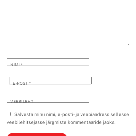
NIMI
*
E-POST
*
VEEBILEHT
Salvesta minu nimi, e-posti- ja veebiaadress sellesse
veebilehitsejasse järgmiste kommentaaride jaoks.