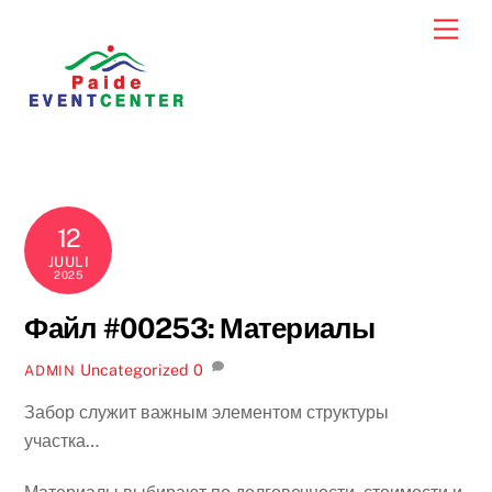
Skip
Men
to
content
12
JUULI
2025
Файл #00253: Материалы
Uncategorized
0
ADMIN
Забор служит важным элементом структуры
участка…