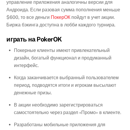
управление приложения аналогичны версии для
Андроида. Если разовая сумма пополнения меньше
$600, то все деньги
ПокерОК
пойдут в учет акции.
Биржа бэкинга доступна в лобби каждого турнира.
играть на PokerOK
Покерные клиенты имеют привлекательный
дизайн, богатый функционал и продуманный
интерфейс.
Когда заканчивается выбранный пользователем
период, подводятся итоги и игрокам высылают
денежные призы.
В акции необходимо зарегистрироваться
самостоятельно через раздел «Промо» в клиенте.
Разработаны мобильные приложения для