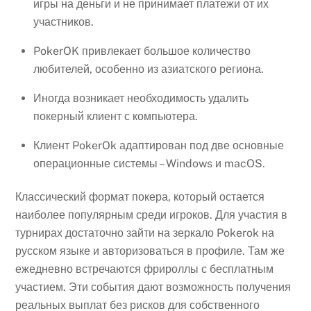
игры на деньги и не принимает платежи от их
участников.
PokerOK привлекает большое количество
любителей, особенно из азиатского региона.
Иногда возникает необходимость удалить
покерный клиент с компьютера.
Клиент PokerOk адаптирован под две основные
операционные системы – Windows и macOS.
Классический формат покера, который остается
наиболее популярным среди игроков. Для участия в
турнирах достаточно зайти на зеркало Pokerok на
русском языке и авторизоваться в профиле. Там же
ежедневно встречаются фрироллы с бесплатным
участием. Эти события дают возможность получения
реальных выплат без рисков для собственного