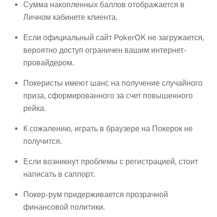
Сумма накопленных баллов отображается в
Личном кабинете клиента.
Если официальный сайт PokerOK не загружается,
вероятно доступ ограничен вашим интернет-
провайдером.
Покеристы имеют шанс на получение случайного
приза, сформированного за счет повышенного
рейка.
К сожалению, играть в браузере на Покерок не
получится.
Если возникнут проблемы с регистрацией, стоит
написать в саппорт.
Покер-рум придерживается прозрачной
финансовой политики.