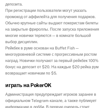
депозита.
При регистрации пользователи могут указать
промокод от аффилейта для получения подарков.
Обычно крупные сайты выдают покеристам билеты
на закрытые фрироллы. После запуска приложения
многие новички теряются — в комнате большой
выбор дисциплин.
Рейкбек в руме основан на Buffet Fish —
многоуровневой системе с прогрессивным ростом
наград. Новички получают за первый рейкбек 100%
бонус на депозит от $20. На каждые $20 рейка рум
возвращает новичкам по $5.
играть на PokerOK
Администрация предупреждает игроков заранее в
официальном Telegram-канале, а также публикует
информацию в лобби. В первую очередь стоит