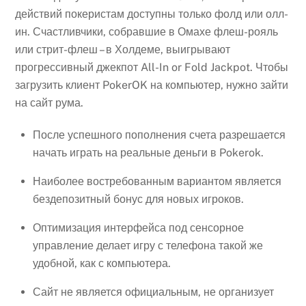
действий покеристам доступны только фолд или олл-
ин. Счастливчики, собравшие в Омахе флеш-рояль
или стрит-флеш – в Холдеме, выигрывают
прогрессивный джекпот All-In or Fold Jackpot. Чтобы
загрузить клиент PokerOK на компьютер, нужно зайти
на сайт рума.
После успешного пополнения счета разрешается
начать играть на реальные деньги в Pokerok.
Наиболее востребованным вариантом является
бездепозитный бонус для новых игроков.
Оптимизация интерфейса под сенсорное
управление делает игру с телефона такой же
удобной, как с компьютера.
Сайт не является официальным, не организует