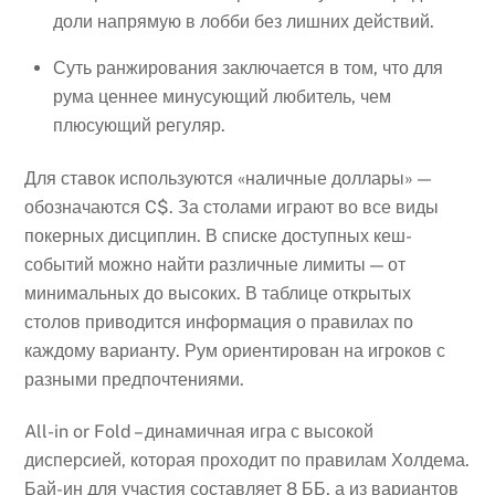
доли напрямую в лобби без лишних действий.
Суть ранжирования заключается в том, что для
рума ценнее минусующий любитель, чем
плюсующий регуляр.
Для ставок используются «наличные доллары» —
обозначаются C$. За столами играют во все виды
покерных дисциплин. В списке доступных кеш-
событий можно найти различные лимиты — от
минимальных до высоких. В таблице открытых
столов приводится информация о правилах по
каждому варианту. Рум ориентирован на игроков с
разными предпочтениями.
All-in or Fold – динамичная игра с высокой
дисперсией, которая проходит по правилам Холдема.
Бай-ин для участия составляет 8 ББ, а из вариантов